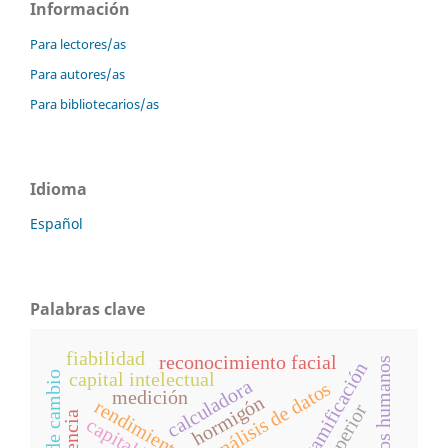
Información
Para lectores/as
Para autores/as
Para bibliotecarios/as
Idioma
Español
Palabras clave
fiabilidad
reconocimiento facial
recursos humanos
gamificación
capital intelectual
calculadora
análisis de datos
medición
hormigón
rendimiento escolar