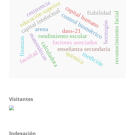
resistencia
educación superior
capital humano
capital intelectual
fiabilidad
reconocimiento facial
control biométrico
hormigón
arena
dass-21
matemáticas
rendimiento escolar
finanzas
factores asociados
calculadora
enseñanza secundaria
facultad
química
medición
Visitantes
Indexación